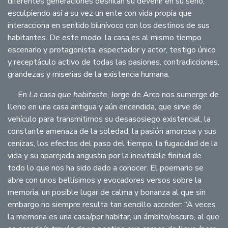
diferentes generaciones deshilan su devenir en su seno,
esculpiendo así a su vez un ente con vida propia que
interacciona en sentido biunívoco con los destinos de sus
habitantes. De este modo, la casa es al mismo tiempo
escenario y protagonista, espectador y actor, testigo único
y receptáculo activo de todas las pasiones, contradicciones,
grandezas y miserias de la existencia humana.
En
La casa que habitaste
, Jorge de Arco nos sumerge de
lleno en una casa antigua y aún encendida, que sirve de
vehículo para transmitirnos su desasosiego existencial, la
constante amenaza de la soledad, la pasión amorosa y sus
cenizas, los efectos del paso del tiempo, la fugacidad de la
vida y su aparejada angustia por la inevitable finitud de
todo lo que nos ha sido dado a conocer. El poemario se
abre con unos bellísimos y evocadores versos sobre la
memoria, un posible lugar de calma y bonanza al que sin
embargo no siempre resulta tan sencillo acceder: “A veces
la memoria es una casa/por habitar, un ámbito/oscuro, al que