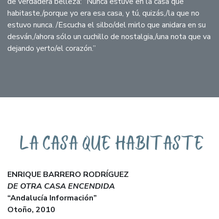
de verdadera belleza: “Nunca estuve en la casa que
habitaste,/porque yo era esa casa, y tú, quizás,/la que no
estuvo nunca. /Escucha el silbo/del mirlo que anidara en su
desván,/ahora sólo un cuchillo de nostalgia,/una nota que va
dejando yerto/el corazón.”
ENRIQUE BARRERO RODRÍGUEZ
DE OTRA CASA ENCENDIDA
“Andalucía Información”
Otoño, 2010