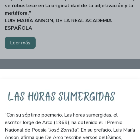
se robustece en la originalidad de la adjetivación y la
metáfora."
LUIS MARÍA ANSON, DE LA REAL ACADEMIA
ESPAÑOLA
Leer más
"Con su séptimo poemario, Las horas sumergidas, el
escritor Jorge de Arco (1969), ha obtenido el I Premio
Nacional de Poesía “
José Zorrilla
”. En su prefacio, Luis María
Anson, afirma que De Arco “escribe versos bellísimos,